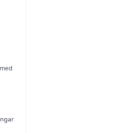
 med
ingar