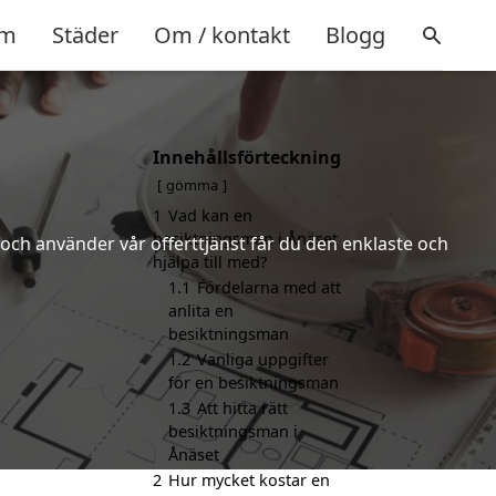
m
Städer
Om / kontakt
Blogg
Innehållsförteckning
gömma
1
Vad kan en
besiktningsman i Ånäset
och använder vår offerttjänst får du den enklaste och
hjälpa till med?
1.1
Fördelarna med att
anlita en
besiktningsman
1.2
Vanliga uppgifter
för en besiktningsman
1.3
Att hitta rätt
besiktningsman i
Ånäset
2
Hur mycket kostar en