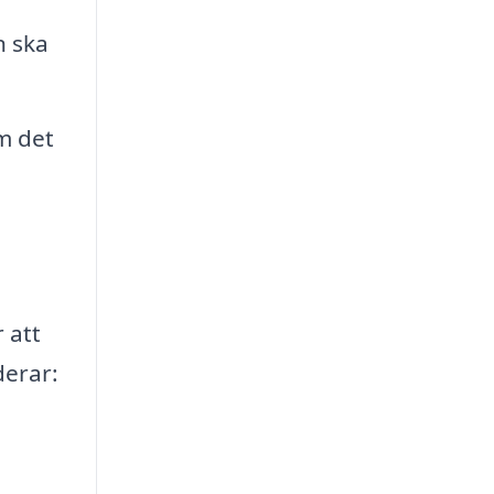
n ska
om det
 att
derar:
a