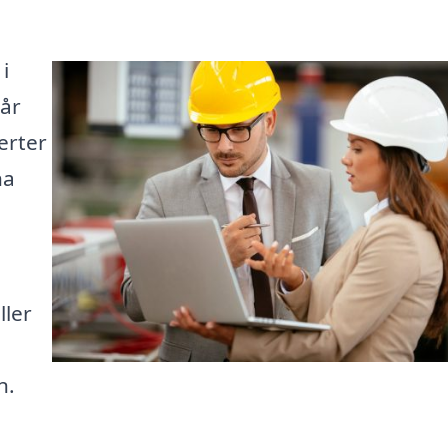
i
år
erter
na
ller
n.