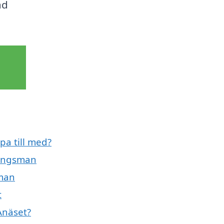
ad
pa till med?
ningsman
sman
t
Ånäset?