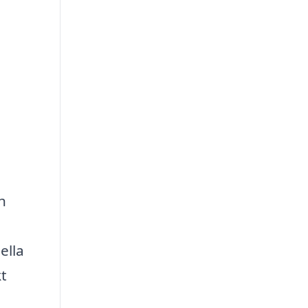
h
ella
kt
n